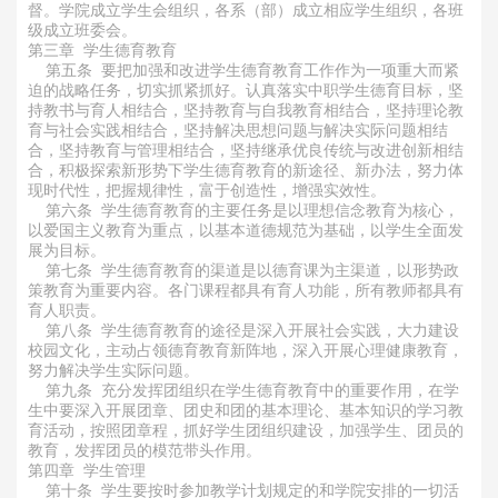
督。学院成立学生会组织，各系（部）成立相应学生组织，各班
级成立班委会。
第三章 学生德育教育
第五条 要把加强和改进学生德育教育工作作为一项重大而紧
迫的战略任务，切实抓紧抓好。认真落实中职学生德育目标，坚
持教书与育人相结合，坚持教育与自我教育相结合，坚持理论教
育与社会实践相结合，坚持解决思想问题与解决实际问题相结
合，坚持教育与管理相结合，坚持继承优良传统与改进创新相结
合，积极探索新形势下学生德育教育的新途径、新办法，努力体
现时代性，把握规律性，富于创造性，增强实效性。
第六条 学生德育教育的主要任务是以理想信念教育为核心，
以爱国主义教育为重点，以基本道德规范为基础，以学生全面发
展为目标。
第七条 学生德育教育的渠道是以德育课为主渠道，以形势政
策教育为重要内容。各门课程都具有育人功能，所有教师都具有
育人职责。
第八条 学生德育教育的途径是深入开展社会实践，大力建设
校园文化，主动占领德育教育新阵地，深入开展心理健康教育，
努力解决学生实际问题。
第九条 充分发挥团组织在学生德育教育中的重要作用，在学
生中要深入开展团章、团史和团的基本理论、基本知识的学习教
育活动，按照团章程，抓好学生团组织建设，加强学生、团员的
教育，发挥团员的模范带头作用。
第四章 学生管理
第十条 学生要按时参加教学计划规定的和学院安排的一切活