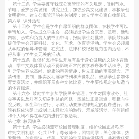
第十三条 学生要遵守我院公寓管理的有关规定，做到节水、
节电，爱护公寓设施，讲究卫生，加强公寓文化建设，积极争创
文明宿舍。建立公寓管理的有关制度；建立学生公寓自律组织。
第六章 课外活动
第十四条 学生会是学生自愿组织的群众团体，在校学生可以
申请加入。学生成立学生会，必须提出学生会宗旨、章程、活动
内容、形式和负责人的书面申请，报院学生处批准。学院鼓励和
提倡学生会开展科技、文化、艺术、体育等活动。学生会必须服
从学院的领导和管理，在宪法、法律和校纪校规范围内活动，不
得从事与学生会无关的活动。
第十五条 提倡和支持学生开展有益于身心健康的文娱体育活
动。学生文娱体育活动不得影响正常的教学秩序和生活秩序。要
引导学生养成高尚、健康的审美情趣，树立正确的审美观念。严
禁传播、复制、贩卖反动淫秽书刊和声像制品。鼓励学生参加体
育竞赛活动，并组织开展多种文体比赛，学生要按规定参加适当
的体育锻炼。
第十六条 鼓励学生参加学院民主管理，学生对国家政务、社
会事务以及对有关切身利益的问题，应通过正常渠道，积极向学
院反映。学生举行游行、示威活动要按法律规定的程序进行。学
院有权依法阻止或制止未经批准的游行、示威等活动。任何组织
和个人均不得在学院内进行宗教活动。
第七章 校园铁序
第十七条 学生必须遵守校园管理制度，维护校园正常秩序；
讲究文明礼貌、公共卫生；尊敬师长，团结同学，关心集体，热
爱劳动；创造整洁、优美、安静的学习和生活环境，并有责任爱