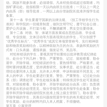
动。因故不能参加者，必须请假。凡未经批假或超过假期者，均
按旷课论处。批假权限一天以内由班主任批准；一天以上一周之
内由系（部）领导批准，一周以上由分管副院长批准并报学生处
备案。
第十一条 学生要遵守国家的法律法规、《技工学校学生行为
准则》和学院的一切规章制度，做到文明守纪，遵守社会公德，
爱护公共设施，不打架斗殴，不酗酒赌博，男女交往要得体。
第十二条 对德、智、体诸方面发展或在思想品德、学业成
绩、专业技能、文体活动等方面表现突出的学生，可分别授予
“优秀学生标兵”、“优秀学生”或其它单项荣誉称号。实行精神鼓
励和物质奖励相结合，以精神鼓励为主的办法。表扬和奖励的方
式有：口头表扬、通报表扬、颁发证书、奖品等。
对犯有错误的学生，要视其情节轻重给以批评教育或纪律处
分。处分分下列几种：警告、严重警告、记过、留校察看、勒令
退学、开除学籍。对犯错误的学生，要热情帮助，严格要求。处
理时要持慎重态度，坚持调查研究、实事求是。处分要适当，处
理结论要同本人见面，允许本人申辨、申诉和保留不同意见，对
本人的申诉，学生处要进行复查。警告、严重警告、记过处分由
系（部）调查处理，学生处核实备案；特殊情况学生处可直接处
理。对留校察看、勒令退学、开除学籍的处分由系（部）负责调
查并提出初步处理意见，报分管领导批准并报学生处备案；勒令
退学和开除学籍的须经院长批准上报上级主管部门。勒令退学、
开除学籍的学生，其善后问题按照退学学生的有关规定处理。对
学生奖励、处分的材料均归入本人档案，不得撤销。
第五章 公寓管理