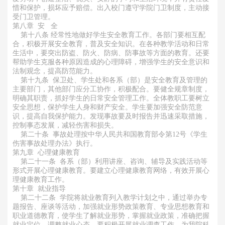
惜和保护，损坏应予赔偿。出入校门遵守学院门卫制度，主动接
受门卫管理。
第八章 安 全
第十八条 经常性地做好学生安全教育工作。各部门要相互配
合，积极开展安全教育，普及安全知识。在各种教学活动和日常
生活中，要突出防盗、防火、防病、防事故等方面的教育。还要
帮助学生克服各种原因造成的心理障碍，增强学生的安全意识和
法制观念，提高防范能力。
第十九条 保卫处、学生处和各系（部）是安全教育及管理的
主要部门，其他部门应分工协作，积极配合。要健全规章制度，
明确其职责，抓好学生的日常安全管理工作。全体教职工要树立
安全思想，保护学生人身和财产安全。学生要加强安全防范意
识，提高自我保护能力。发现事故要及时报告并迅速采取措施，
控制事态发展，减轻伤害和损失。
第二十条 事故处理按中华人民共和国教育部令第12号《学生
伤害事故处理办法》执行。
第九章 心理健康教育
第二十一条 各系（部）利用讲座、咨询、辅导及实践活动等
形式开展心理健康教育。要建立心理健康教育网络，有效开展心
理健康教育工作。
第十章 就业指导
第二十二条 学院将就业教育列入教学计划之中，通过举办专
题报告、座谈等活动，加强就业形势政策教育、专业思想教育和
职业道德教育，使学生了解就业形势，掌握就业政策，准确把握
就业定位，调整就业心态。要积极开展就业调查工作，为我院科