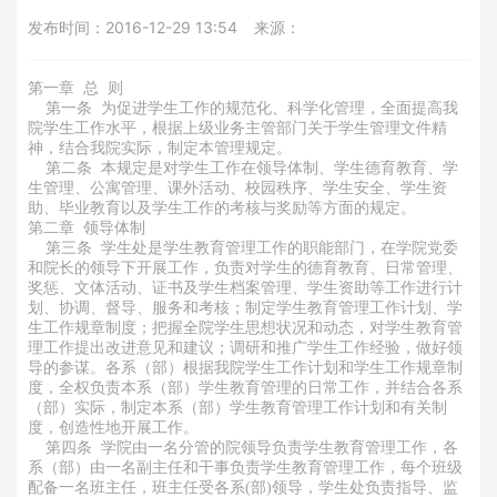
党建在线
发布时间：
2016-12-29 13:54
来源：
招生就业
第一章 总 则
第一条 为促进学生工作的规范化、科学化管理，全面提高我
院学生工作水平，根据上级业务主管部门关于学生管理文件精
服务指南
神，结合我院实际，制定本管理规定。
第二条 本规定是对学生工作在领导体制、学生德育教育、学
生管理、公寓管理、课外活动、校园秩序、学生安全、学生资
信息公开
助、毕业教育以及学生工作的考核与奖励等方面的规定。
第二章 领导体制
第三条 学生处是学生教育管理工作的职能部门，在学院党委
和院长的领导下开展工作，负责对学生的德育教育、日常管理、
联系我们
奖惩、文体活动、证书及学生档案管理、学生资助等工作进行计
划、协调、督导、服务和考核；制定学生教育管理工作计划、学
生工作规章制度；把握全院学生思想状况和动态，对学生教育管
理工作提出改进意见和建议；调研和推广学生工作经验，做好领
导的参谋。各系（部）根据我院学生工作计划和学生工作规章制
度，全权负责本系（部）学生教育管理的日常工作，并结合各系
（部）实际，制定本系（部）学生教育管理工作计划和有关制
度，创造性地开展工作。
第四条 学院由一名分管的院领导负责学生教育管理工作，各
系（部）由一名副主任和干事负责学生教育管理工作，每个班级
配备一名班主任，班主任受各系(部)领导，学生处负责指导、监