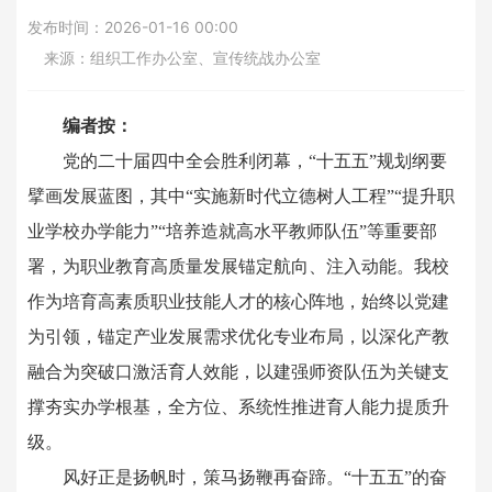
党建在线
发布时间：
2026-01-16 00:00
来源：
组织工作办公室、宣传统战办公室
招生就业
编者按：
服务指南
党的二十届四中全会胜利闭幕，“十五五”规划纲要
擘画发展蓝图，其中“实施新时代立德树人工程”“提升职
信息公开
业学校办学能力”“培养造就高水平教师队伍”等重要部
署，为职业教育高质量发展锚定航向、注入动能。我校
联系我们
作为培育高素质职业技能人才的核心阵地，始终以党建
为引领，锚定产业发展需求优化专业布局，以深化产教
融合为突破口激活育人效能，以建强师资队伍为关键支
撑夯实办学根基，全方位、系统性推进育人能力提质升
级。
风好正是扬帆时，策马扬鞭再奋蹄。“十五五”的奋